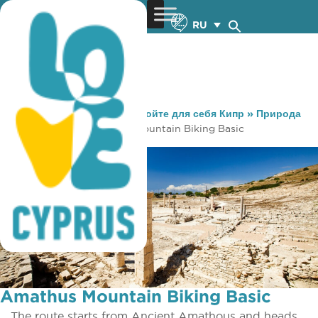
RU
You are here:
Home
»
Откройте для себя Кипр
»
Природа
»
Велоспорт
»
Amathus Mountain Biking Basic
Amathus Mountain Biking Basic
The route starts from Ancient Amathous and heads