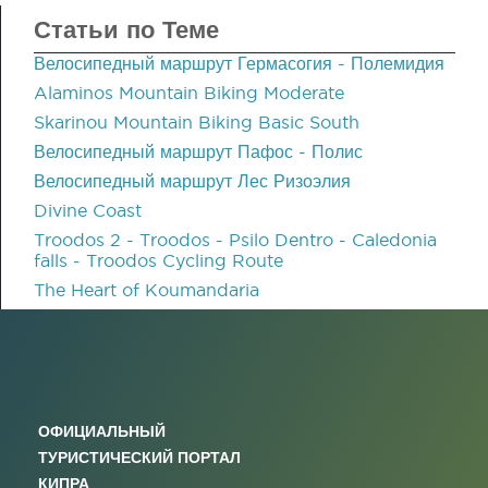
Статьи по Теме
Велосипедный маршрут Гермасогия - Полемидия
Alaminos Mountain Biking Moderate
Skarinou Mountain Biking Basic South
Велосипедный маршрут Пафос - Полис
Велосипедный маршрут Лес Ризоэлия
Divine Coast
Troodos 2 - Troodos - Psilo Dentro - Caledonia
falls - Troodos Cycling Route
The Heart of Koumandaria
ОФИЦИАЛЬНЫЙ
ТУРИСТИЧЕСКИЙ ПОРТАЛ
КИПРА