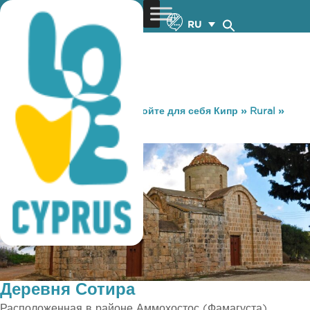
RU
You are here:
Home
»
Откройте для себя Кипр
»
Rural
»
Деревни
»
Деревня Сотира
Деревня Сотира
Расположенная в районе Аммохостос (Фамагуста),