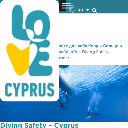
RU
You are here:
Home
»
Откройте для себя Кипр
»
Солнце и
Море
»
Дайвинг
»
Diving Useful Info
»
Diving Safety –
Cyprus Decompression Chambers
Diving Safety – Cyprus