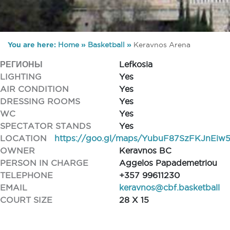
You are here:
Home
»
Basketball
»
Keravnos Arena
РЕГИОНЫ
Lefkosia
LIGHTING
Yes
AIR CONDITION
Yes
DRESSING ROOMS
Yes
WC
Yes
SPECTATOR STANDS
Yes
LOCATION
https://goo.gl/maps/YubuF87SzFKJnEiw
OWNER
Keravnos BC
PERSON IN CHARGE
Aggelos Papademetriou
TELEPHONE
+357 99611230
EMAIL
keravnos@cbf.basketball
COURT SIZE
28 X 15