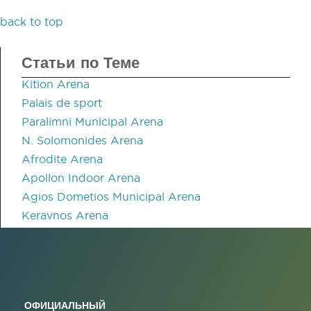
back to top
Статьи по Теме
Kition Arena
Palais de sport
Paralimni Municipal Arena
N. Solomonides Arena
Afrodite Arena
Apollon Indoor Arena
Agios Dometios Municipal Arena
Keravnos Arena
ОФИЦИАЛЬНЫЙ