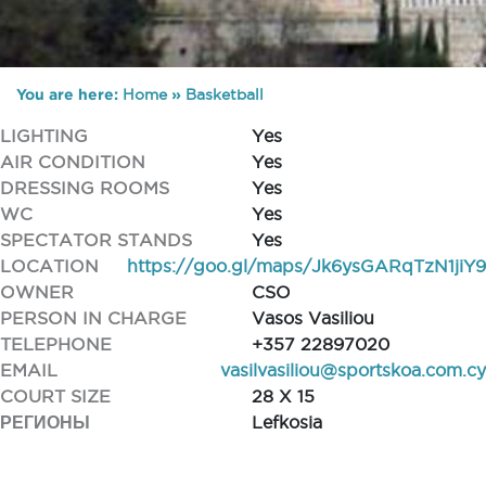
You are here:
Home
»
Basketball
LIGHTING
Yes
AIR CONDITION
Yes
DRESSING ROOMS
Yes
WC
Yes
SPECTATOR STANDS
Yes
LOCATION
https://goo.gl/maps/Jk6ysGARqTzN1jiY9
OWNER
CSO
PERSON IN CHARGE
Vasos Vasiliou
TELEPHONE
+357 22897020
EMAIL
vasilvasiliou@sportskoa.com.cy
COURT SIZE
28 X 15
РЕГИОНЫ
Lefkosia