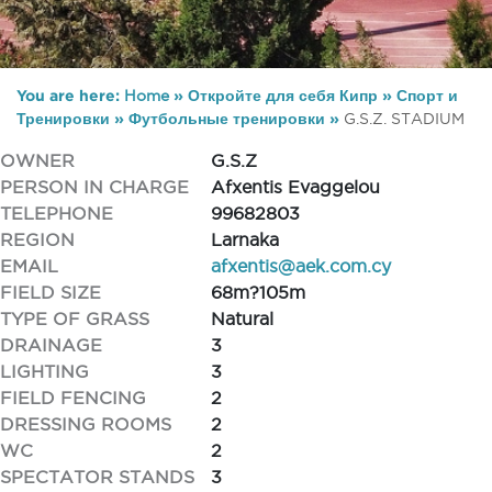
You are here:
Home
»
Откройте для себя Кипр
»
Спорт и
Тренировки
»
Футбольные тренировки
»
G.S.Z. STADIUM
OWNER
G.S.Z
PERSON IN CHARGE
Afxentis Evaggelou
TELEPHONE
99682803
REGION
Larnaka
EMAIL
afxentis@aek.com.cy
FIELD SIZE
68m?105m
TYPE OF GRASS
Natural
DRAINAGE
3
LIGHTING
3
FIELD FENCING
2
DRESSING ROOMS
2
WC
2
SPECTATOR STANDS
3