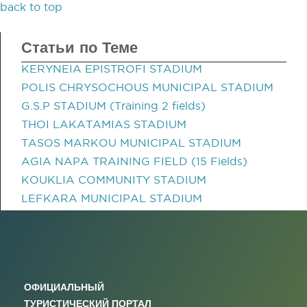
back to top
Статьи по Теме
KERYNEIA EPISTROFI STADIUM
POLIS CHRYSOCHOUS MUNICIPAL STADIUM
G.S.P STADIUM (Training 2 fields)
THOI LAKATAMIAS STADIUM
TASOS MARKOU MUNICIPAL STADIUM
AGIA NAPA TRAINING FIELD (15 Fields)
KOUKLIA COMMUNITY STADIUM
LEFKARA MUNICIPAL STADIUM
ОФИЦИАЛЬНЫЙ
ТУРИСТИЧЕСКИЙ ПОРТАЛ