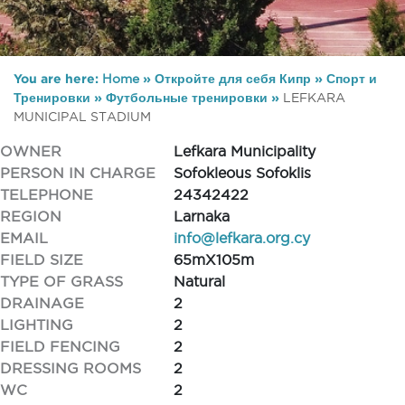
You are here:
Home
»
Откройте для себя Кипр
»
Спорт и
Тренировки
»
Футбольные тренировки
»
LEFKARA
MUNICIPAL STADIUM
OWNER
Lefkara Municipality
PERSON IN CHARGE
Sofokleous Sofoklis
TELEPHONE
24342422
REGION
Larnaka
EMAIL
info@lefkara.org.cy
FIELD SIZE
65mX105m
TYPE OF GRASS
Natural
DRAINAGE
2
LIGHTING
2
FIELD FENCING
2
DRESSING ROOMS
2
WC
2