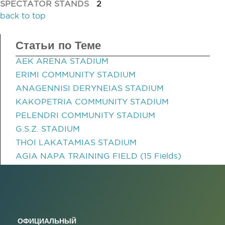
SPECTATOR STANDS
2
back to top
Статьи по Теме
AEK ARENA STADIUM
ERIMI COMMUNITY STADIUM
ANAGENNISI DERYNEIAS STADIUM
KAKOPETRIA COMMUNITY STADIUM
PELENDRI COMMUNITY STADIUM
G.S.Z. STADIUM
THOI LAKATAMIAS STADIUM
AGIA NAPA TRAINING FIELD (15 Fields)
ОФИЦИАЛЬНЫЙ