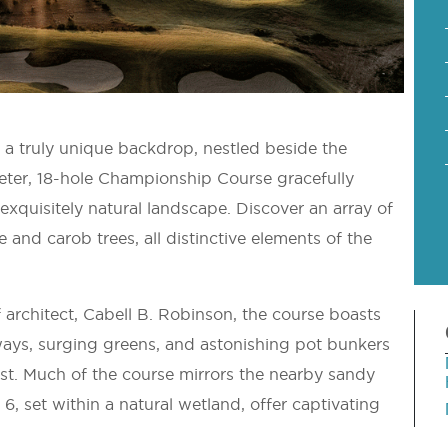
 a truly unique backdrop, nestled beside the
meter, 18-hole Championship Course gracefully
 exquisitely natural landscape. Discover an array of
 and carob trees, all distinctive elements of the
architect, Cabell B. Robinson, the course boasts
ays, surging greens, and astonishing pot bunkers
ast. Much of the course mirrors the nearby sandy
6, set within a natural wetland, offer captivating