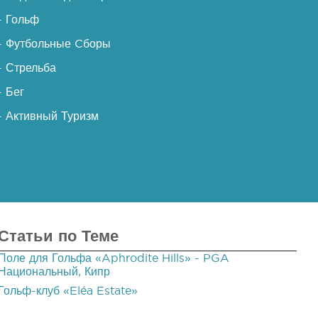
- Гольф
- Футбольные Cборы
- Стрельба
- Бег
- Активный Туризм
Статьи по Теме
Поле для Гольфа «Aphrodite Hills» - PGA
Национальный, Кипр
Гольф-клуб «Eléa Estate»