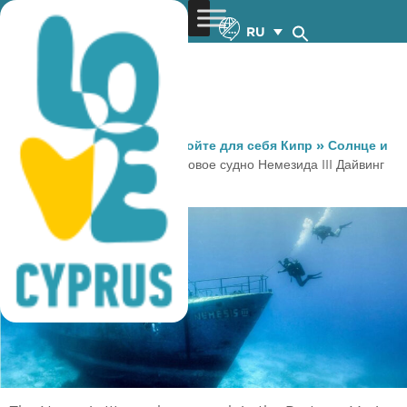
RU
You are here:
Home
»
Откройте для себя Кипр
»
Солнце и
Море
»
Дайвинг
»
Промысловое судно Немезида III Дайвинг
сайта