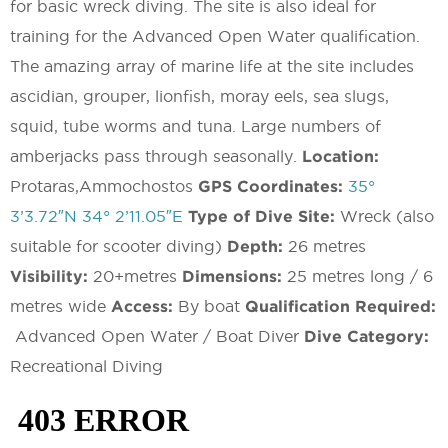
for basic wreck diving. The site is also ideal for
training for the Advanced Open Water qualification.
The amazing array of marine life at the site includes
ascidian, grouper, lionfish, moray eels, sea slugs,
squid, tube worms and tuna. Large numbers of
amberjacks pass through seasonally.
Location:
Protaras,Ammochostos
GPS Coordinates:
35°
3’3.72″N 34° 2’11.05″E
Type of Dive Site:
Wreck (also
suitable for scooter diving)
Depth:
26 metres
Visibility:
20+metres
Dimensions:
25 metres long / 6
metres wide
Access:
By boat
Qualification Required:
Advanced Open Water / Boat Diver
Dive Category:
Recreational Diving