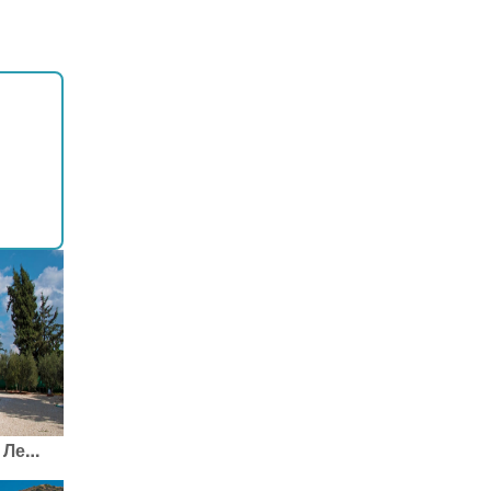
2-й Местный Маршрут по Лемесос (Лимассол) Религиозный маршрут