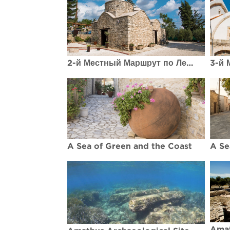
2-й Местный Маршрут по Лемесос (Лимассол) Религиозный маршрут
A Sea of Green and the Coast