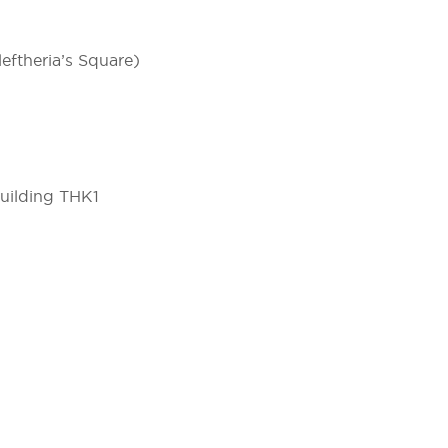
leftheria’s Square)
Building THK1