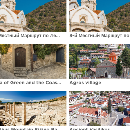
3-й Местный Маршрут по Лемесос (Лимассол) Религиозный маршрут
A Sea of Green and the Coastal Strip
Agros village
Amathus Mountain Biking Basic
Ancient Vasilikos