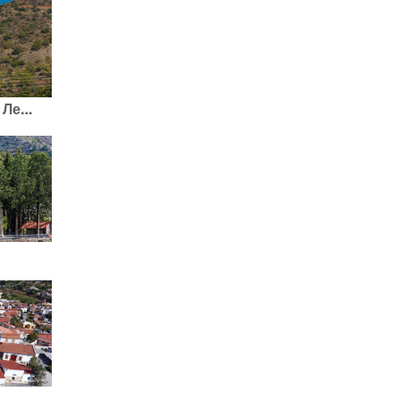
3-й Местный Маршрут по Лемесос (Лимассол) Религиозный маршрут