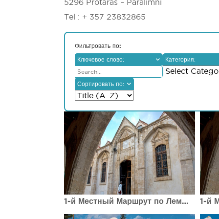
5296 Protaras – Paralimni
Tel : + 357 23832865
Фильтровать по:
Ключевое слово:
Категория:
Сортировать по:
1-й Местный Маршрут по Лемесос (Лимассол) Религиозный маршрут