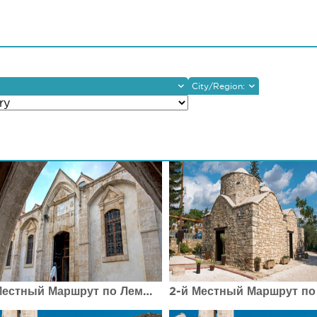
City/Region:
Larnaka
Lefkosia
Pafos
Lemesos
Ammochostos
Troodos
Dali
1-й Местный Маршрут по Лемесос (Лимассол) Религиозный маршрут