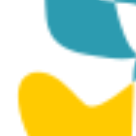
Kostas Argyrou Museum
Posted on
November 28, 2023
|
by
cconstantinou
|
Leave a Comment
Die Ausstellung im Museum besteht hauptsächlich