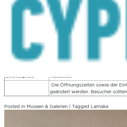
Argyrou-Museum/
Region:
Larnaka
Addresse:
7 Costa Argyrou str., 7577, Mazoto
Kontakt:
Tel: +357 24 433 335
Öffnungszeiten:
Mittwoch-Sonntag 10:00 – 17:00 U
Das ganze Jahr über.
Wann:
Montag, Dienstag und Feiertage g
Eintrittspreis:
Kostenlos
Die Öffnungszeiten sowie der Ein
geändert werden. Besucher sollten
Posted in
Museen & Galerien
|
Tagged
Larnaka