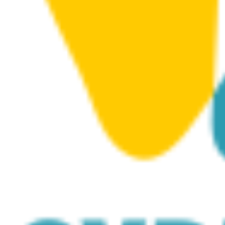
aus Stein- und Holzskulpturen von Kostas Argyros
sowie seinen Mosaikdarstellungen und Gemälden.
Argyrou ist der erste namentlich genannte naive
Bildhauer Zyperns. Seine künstlerische Karriere
dauerte bis zu seinem Tod im Jahr 2001. Er
organisierte Einzelausstellungen und nahm an
verschiedenen Gruppenausstellungen in Zypern und
im Ausland teil. Mehrere seiner Werke sind in
öffentlichen und privaten Sammlungen enthalten.
Auf der Ostseite des Hauptgebäudes des Museums
befindet sich die Kunstgalerie mit religiösen
Mosaikdarstellungen und den Kenotaphen von ihm
und seiner Frau. Von außen ähnelt der Saal einer
Kirche, da er ursprünglich für diesen Zweck
vorgesehen war. Für mehr
Informationen
https://costasargyroumuseum.org/
Virtual
video:
https://virtuallarnakaregion.com/Costas-