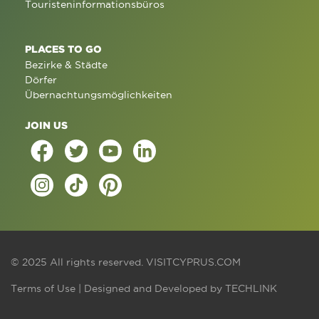
Touristeninformationsbüros
PLACES TO GO
Bezirke & Städte
Dörfer
Übernachtungsmöglichkeiten
JOIN US
© 2025 All rights reserved.
VISITCYPRUS.COM
Terms of Use
| Designed and Developed by
TECHLINK