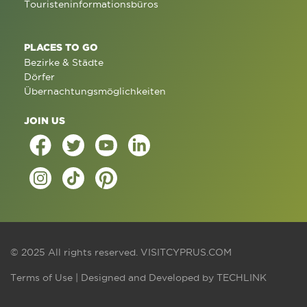
Touristeninformationsbüros
PLACES TO GO
Bezirke & Städte
Dörfer
Übernachtungsmöglichkeiten
JOIN US
© 2025 All rights reserved.
VISITCYPRUS.COM
Terms of Use
| Designed and Developed by
TECHLINK