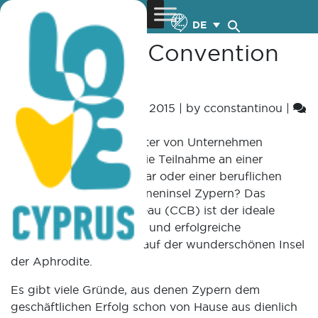
Category:
TopBar
DE
Das Cyprus Convention
Bureau
Posted on
September 3, 2015
|
by
cconstantinou
|
Leave a Comment
Was könnte für Mitarbeiter von Unternehmen
motivierender sein, als die Teilnahme an einer
Konferenz, einem Seminar oder einer beruflichen
Fortbildung auf der Sonneninsel Zypern? Das
Cyprus Convention Bureau (CCB) ist der ideale
Partner für inspirierende und erfolgreiche
Firmenveranstaltungen auf der wunderschönen Insel
der Aphrodite.
Es gibt viele Gründe, aus denen Zypern dem
geschäftlichen Erfolg schon von Hause aus dienlich