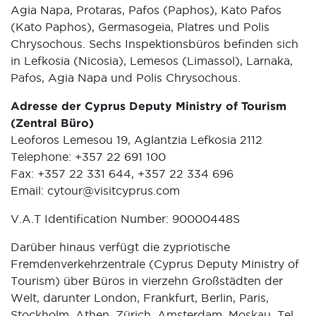
Agia Napa, Protaras, Pafos (Paphos), Kato Pafos
(Kato Paphos), Germasogeia, Platres und Polis
Chrysochous. Sechs Inspektionsbüros befinden sich
in Lefkosia (Nicosia), Lemesos (Limassol), Larnaka,
Pafos, Agia Napa und Polis Chrysochous.
Adresse der Cyprus Deputy Ministry of Tourism
(Zentral Büro)
Leoforos Lemesou 19, Aglantzia Lefkosia 2112
Telephone: +357 22 691 100
Fax: +357 22 331 644, +357 22 334 696
Email:
cytour@visitcyprus.com
V.A.T Identification Number: 90000448S
Darüber hinaus verfügt die zypriotische
Fremdenverkehrzentrale (Cyprus Deputy Ministry of
Tourism) über Büros in vierzehn Großstädten der
Welt, darunter London, Frankfurt, Berlin, Paris,
Stockholm, Athen, Zürich, Amsterdam, Moskau, Tel