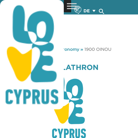
DE
You are here:
Home
»
Gastronomy
»
1900 OINOU
MELATHRON
1900 OINOU MELATHRON