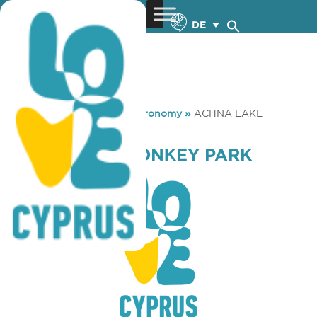
DE
You are here:
Home
»
Gastronomy
»
ACHNA LAKE
DONΚEY PARK
ACHNA LAKE DONΚEY PARK