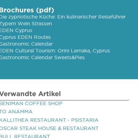
Brochures (pdf)
Die zypriotische Küche: Ein kulinarischer Reiseführer
Zypern Wein Strassen
EDEN Cyprus
Cyprus EDEN Routes
Gastronomic Calendar
EDEN Cultural Tourism: Orini Larnaka, Cyprus
Gastronomic Calendar Sweets&Pies
Verwandte Artikel
SENIMAN COFFEE SHOP
TO ANAMMA
KALLITHEA RESTAURANT - PSISTARIA
OSCAR STEAK HOUSE & RESTAURANT
BULL RESTAURANT