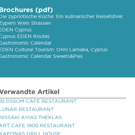
Brochures (pdf)
Die zypriotische Küche: Ein kulinarischer Reiseführer
Zypern Wein Strassen
EDEN Cyprus
Cyprus EDEN Routes
Gastronomic Calendar
EDEN Cultural Tourism: Orini Larnaka, Cyprus
Gastronomic Calendar Sweets&Pies
Verwandte Artikel
BLOSSOM CAFE RESTAURANT
LUNAR RESTAURANT
NISSAKI AYIAS THEKLAS
ART CAFE 1900 RESTAURANT
KAPONAS GRILL HOUSE