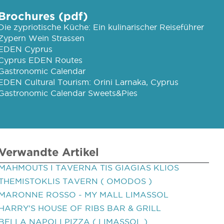
Brochures (pdf)
Die zypriotische Küche: Ein kulinarischer Reiseführer
Zypern Wein Strassen
EDEN Cyprus
Cyprus EDEN Routes
Gastronomic Calendar
EDEN Cultural Tourism: Orini Larnaka, Cyprus
Gastronomic Calendar Sweets&Pies
Verwandte Artikel
MAHMOUTS I TAVERNA TIS GIAGIAS KLIOS
THEMISTOKLIS TAVERN ( OMODOS )
MARONNE ROSSO - MY MALL LIMASSOL
HARRY'S HOUSE OF RIBS BAR & GRILL
BELLA NAPOLI PIZZA ( LIMASSOL )