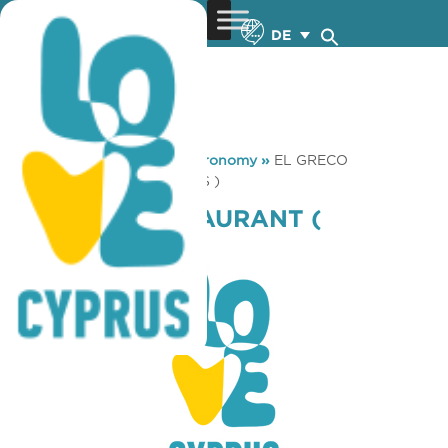
DE
You are here:
Home
»
Gastronomy
»
EL GRECO
RESTAURANT ( PROTARAS )
EL GRECO RESTAURANT (
PROTARAS )