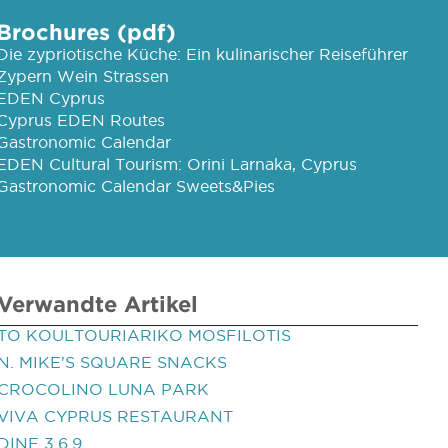
Brochures (pdf)
Die zypriotische Küche: Ein kulinarischer Reiseführer
Zypern Wein Strassen
EDEN Cyprus
Cyprus EDEN Routes
Gastronomic Calendar
EDEN Cultural Tourism: Orini Larnaka, Cyprus
Gastronomic Calendar Sweets&Pies
Verwandte Artikel
TO KOULTOURIARIKO MOSFILOTIS
N. MIKE'S SQUARE SNACKS
CROCOLINO LUNA PARK
VIVA CYPRUS RESTAURANT
DINE 3.6.9