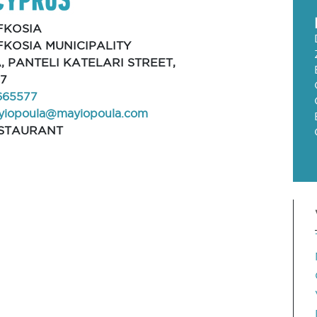
FKOSIA
FKOSIA MUNICIPALITY
A, PANTELI KATELARI STREET,
97
665577
yiopoula@mayiopoula.com
STAURANT