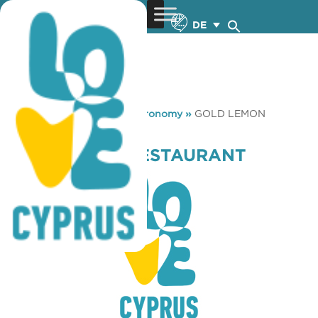
DE
You are here:
Home
»
Gastronomy
»
GOLD LEMON
RESTAURANT
GOLD LEMON RESTAURANT