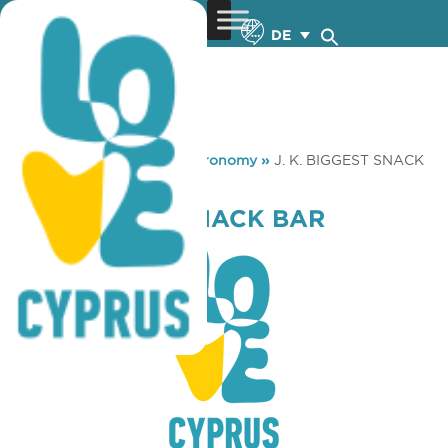
DE
You are here:
Home
»
Gastronomy
»
J. K. BIGGEST SNACK
BAR
J. K. BIGGEST SNACK BAR