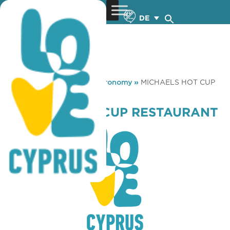
DE
You are here:
Home
»
Gastronomy
»
MICHAELS HOT CUP
RESTAURANT
MICHAELS HOT CUP RESTAURANT