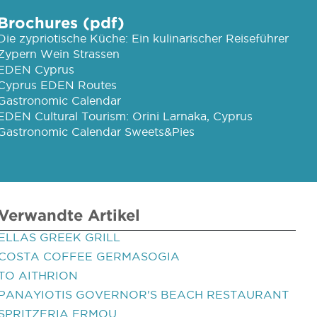
Brochures (pdf)
Die zypriotische Küche: Ein kulinarischer Reiseführer
Zypern Wein Strassen
EDEN Cyprus
Cyprus EDEN Routes
Gastronomic Calendar
EDEN Cultural Tourism: Orini Larnaka, Cyprus
Gastronomic Calendar Sweets&Pies
Verwandte Artikel
ELLAS GREEK GRILL
COSTA COFFEE GERMASOGIA
TO AITHRION
PANAYIOTIS GOVERNOR'S BEACH RESTAURANT
SPRITZERIA ERMOU