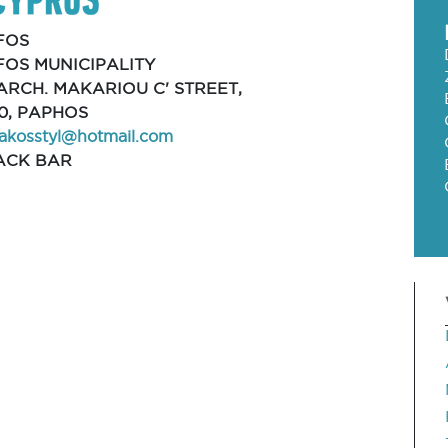
FOS
FOS MUNICIPALITY
 ARCH. MAKARIOU C' STREET,
0, PAPHOS
iakosstyl@hotmail.com
ACK BAR