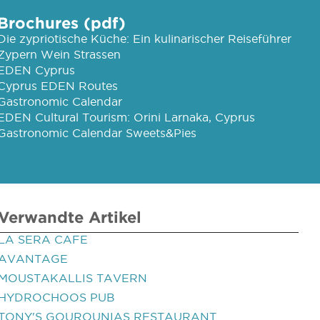
Brochures (pdf)
Die zypriotische Küche: Ein kulinarischer Reiseführer
Zypern Wein Strassen
EDEN Cyprus
Cyprus EDEN Routes
Gastronomic Calendar
EDEN Cultural Tourism: Orini Larnaka, Cyprus
Gastronomic Calendar Sweets&Pies
Verwandte Artikel
LA SERA CAFE
AVANTAGE
MOUSTAKALLIS TAVERN
HYDROCHOOS PUB
TONY'S GOUROUNIAS RESTAURANT