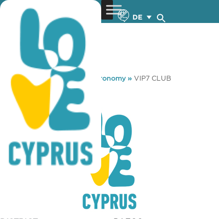
DE
You are here:
Home
»
Gastronomy
»
VIP7 CLUB
VIP7 CLUB