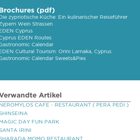
Brochures (pdf)
Die zypriotische Küche: Ein kulinarischer Reiseführer
Zypern Wein Strassen
EDEN Cyprus
Cyprus EDEN Routes
Gastronomic Calendar
EDEN Cultural Tourism: Orini Larnaka, Cyprus
Gastronomic Calendar Sweets&Pies
Verwandte Artikel
NEROMYLOS CAFE - RESTAURANT ( PERA PEDI )
SHINSEINA
MAGIC DAY FUN PARK
SANTA IRINI
SHARADA MOMO RESTAURANT