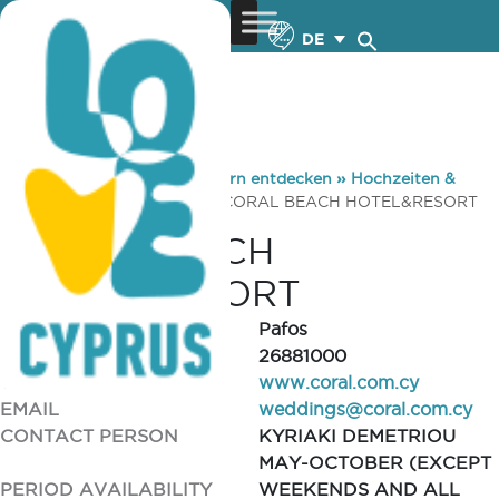
DE
You are here:
Home
»
Zypern entdecken
»
Hochzeiten &
Flitterwochen
»
Venues
»
CORAL BEACH HOTEL&RESORT
CORAL BEACH
HOTEL&RESORT
REGION
Pafos
TELEPHONE
26881000
WEBSITE
www.coral.com.cy
EMAIL
weddings@coral.com.cy
CONTACT PERSON
KYRIAKI DEMETRIOU
MAY-OCTOBER (EXCEPT
PERIOD AVAILABILITY
WEEKENDS AND ALL