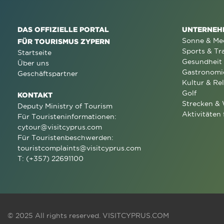
DAS OFFIZIELLE PORTAL
UNTERNEH
Sonne & Me
FÜR TOURISMUS ZYPERN
Sports & Tr
Startseite
Gesundheit
Über uns
Gastronomi
Geschäftspartner
Kultur & Rel
Golf
KONTAKT
Strecken &
Deputy Ministry of Tourism
Aktivitäten 
Für Touristeninformationen:
cytour@visitcyprus.com
Für Touristenbeschwerden:
touristcomplaints@visitcyprus.com
T: (+357) 22691100
© 2025 All rights reserved.
VISITCYPRUS.COM