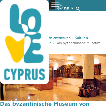
DE
You are here:
Home
»
Zypern entdecken
»
Kultur &
Religion
»
Museen & Galerien
»
Das byzantinische Museum
von Arsinoe
Das byzantinische Museum von