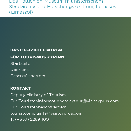
Das Pattichion-Museum mit historischem
Stadtarchiv und Forschungszentrum, Lemesos
(Limassol)
DAS OFFIZIELLE PORTAL
FÜR TOURISMUS ZYPERN
Startseite
Über uns
Geschäftspartner
KONTAKT
Deputy Ministry of Tourism
Für Touristeninformationen:
cytour@visitcyprus.com
Für Touristenbeschwerden:
touristcomplaints@visitcyprus.com
T: (+357) 22691100