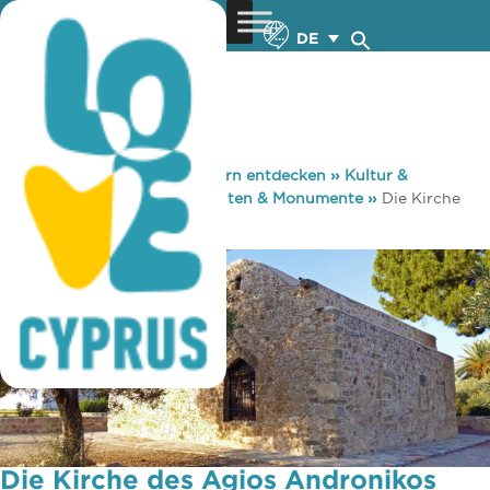
DE
You are here:
Home
»
Zypern entdecken
»
Kultur &
Religion
»
Sehenswürdigkeiten & Monumente
»
Die Kirche
des Agios Andronikos
Die Kirche des Agios Andronikos