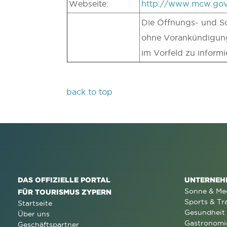
Webseite:
http://www.mcw.go
Die Öffnungs- und Sch
ohne Vorankündigung
im Vorfeld zu informi
back to top
DAS OFFIZIELLE PORTAL
UNTERNEH
Sonne & Me
FÜR TOURISMUS ZYPERN
Sports & Tr
Startseite
Gesundheit
Über uns
Gastronomi
Geschäftspartner