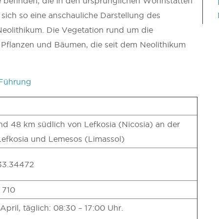
 befinden, die in den ursprünglichen Wohnstätten
ich so eine anschauliche Darstellung des
eolithikum. Die Vegetation rund um die
 Pflanzen und Bäumen, die seit dem Neolithikum
-Führung
d 48 km südlich von Lefkosia (Nicosia) an der
efkosia und Lemesos (Limassol)
 33.34472
 710
April, täglich: 08:30 – 17:00 Uhr.