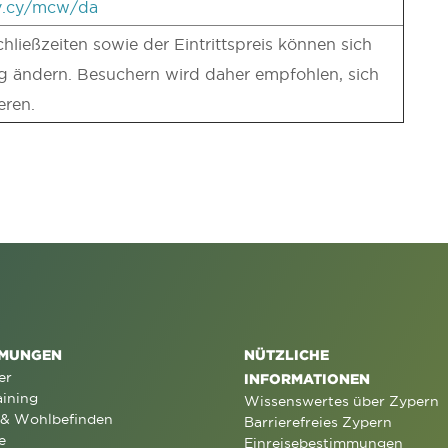
v.cy/mcw/da
ließzeiten sowie der Eintrittspreis können sich
 ändern. Besuchern wird daher empfohlen, sich
eren.
MUNGEN
NÜTZLICHE
er
INFORMATIONEN
aining
Wissenswertes über Zypern
 & Wohlbefinden
Barrierefreies Zypern
e
Einreisebestimmungen