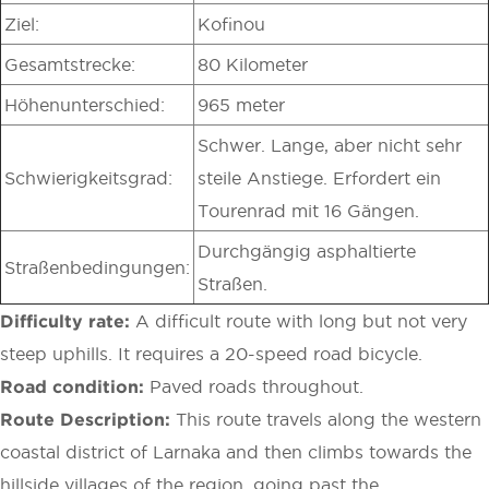
Ziel:
Kofinou
Gesamtstrecke:
80 Kilometer
Höhenunterschied:
965 meter
Schwer. Lange, aber nicht sehr
Schwierigkeitsgrad:
steile Anstiege. Erfordert ein
Tourenrad mit 16 Gängen.
Durchgängig asphaltierte
Straßenbedingungen:
Straßen.
Difficulty rate:
A difficult route with long but not very
steep uphills. It requires a 20-speed road bicycle.
Road condition:
Paved roads throughout.
Route Description:
This route travels along the western
coastal district of Larnaka and then climbs towards the
hillside villages of the region, going past the