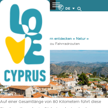
DE
You are here:
Home
»
Zypern entdecken
»
Natur
»
Radsport
»
Mazotos – Kofinou Fahrradrouten
Auf einer Gesamtlänge von 80 Kilometern führt diese