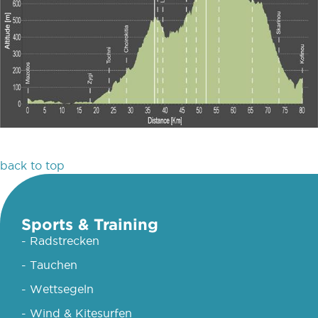
back to top
Sports & Training
- Radstrecken
- Tauchen
- Wettsegeln
- Wind & Kitesurfen