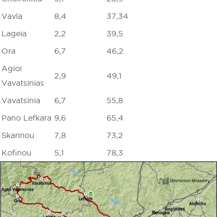
Vavla
8,4
37,34
Lageia
2,2
39,5
Ora
6,7
46,2
Agioi
2,9
49,1
Vavatsinias
Vavatsinia
6,7
55,8
Pano Lefkara
9,6
65,4
Skarinou
7,8
73,2
Kofinou
5,1
78,3