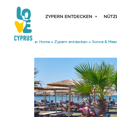
ZYPERN ENTDECKEN
NÜTZ
You are here:
Home
»
Zypern entdecken
»
Sonne & Meer