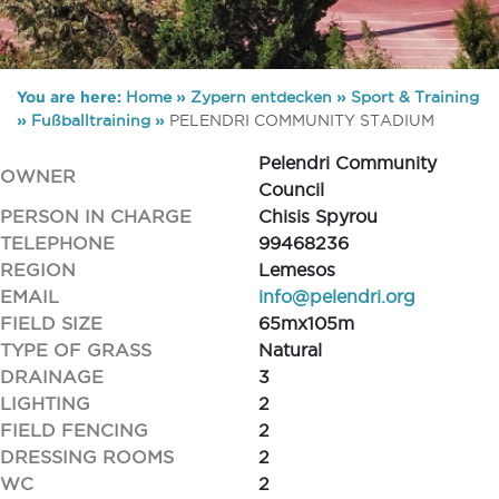
You are here:
Home
»
Zypern entdecken
»
Sport & Training
»
Fußballtraining
»
PELENDRI COMMUNITY STADIUM
Pelendri Community
OWNER
Council
PERSON IN CHARGE
Chisis Spyrou
TELEPHONE
99468236
REGION
Lemesos
EMAIL
info@pelendri.org
FIELD SIZE
65mx105m
TYPE OF GRASS
Natural
DRAINAGE
3
LIGHTING
2
FIELD FENCING
2
DRESSING ROOMS
2
WC
2