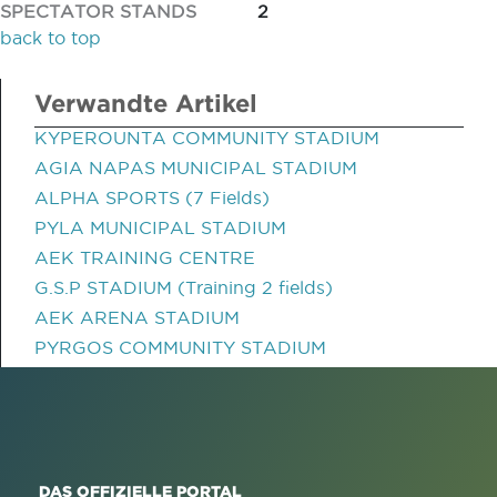
SPECTATOR STANDS
2
back to top
Verwandte Artikel
KYPEROUNTA COMMUNITY STADIUM
AGIA NAPAS MUNICIPAL STADIUM
ALPHA SPORTS (7 Fields)
PYLA MUNICIPAL STADIUM
AEK TRAINING CENTRE
G.S.P STADIUM (Training 2 fields)
AEK ARENA STADIUM
PYRGOS COMMUNITY STADIUM
DAS OFFIZIELLE PORTAL