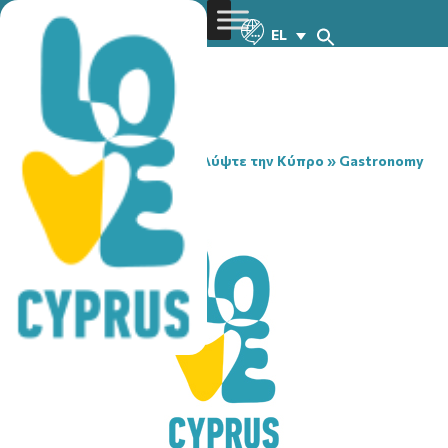
EL
You are here:
Home
»
Ανακαλύψτε την Κύπρο
»
Gastronomy
»
BAO PAU
BAO PAU