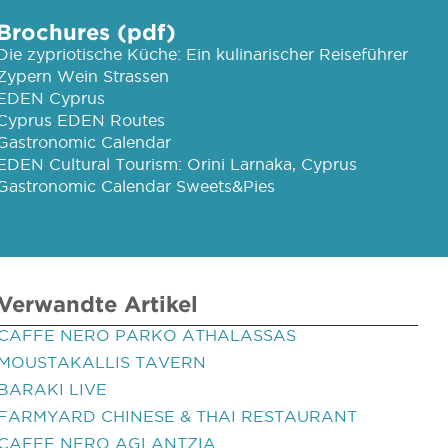
Brochures (pdf)
Die zypriotische Küche: Ein kulinarischer Reiseführer
Zypern Wein Strassen
EDEN Cyprus
Cyprus EDEN Routes
Gastronomic Calendar
EDEN Cultural Tourism: Orini Larnaka, Cyprus
Gastronomic Calendar Sweets&Pies
Verwandte Artikel
CAFFE NERO PARKO ATHALASSAS
MOUSTAKALLIS TAVERN
BARAKI LIVE
FARMYARD CHINESE & THAI RESTAURANT
CAFFE NERO AGLANTZIA