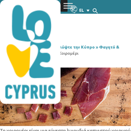
EL
You are here:
Home
»
Ανακαλύψτε την Κύπρο
»
Φαγητό &
Ποτό
»
Τοπικά Προϊόντα
»
Χοιρομέρι
Χοιρομέρι
Το χοιρομέρι είναι μια εύγεστη λιχουδιά καπνιστού χοιρινού