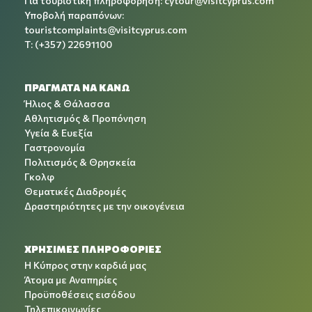
Για τουριστική πληροφόρηση:
cytour@visitcyprus.com
Υποβολή παραπόνων:
touristcomplaints@visitcyprus.com
T: (+357) 22691100
ΠΡΑΓΜΑΤΑ ΝΑ ΚΑΝΩ
Ήλιος & Θάλασσα
Αθλητισμός & Προπόνηση
Υγεία & Ευεξία
Γαστρονομία
Πολιτισμός & Θρησκεία
Γκολφ
Θεματικές Διαδρομές
Δραστηριότητες με την οικογένεια
ΧΡΉΣΙΜΕΣ ΠΛΗΡΟΦΟΡΊΕΣ
Η Κύπρος στην καρδιά μας
Άτομα με Αναπηρίες
Προϋποθέσεις εισόδου
Τηλεπικοινωνίες