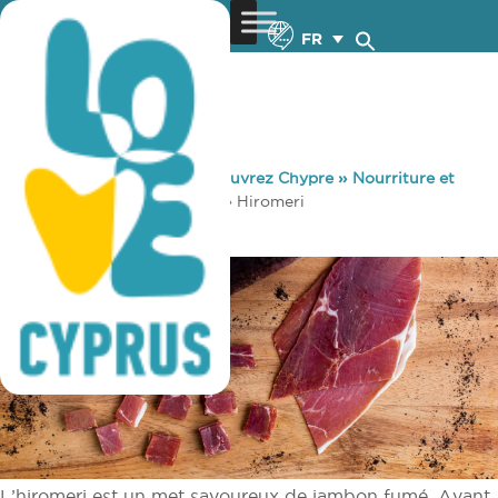
FR
You are here:
Home
»
Découvrez Chypre
»
Nourriture et
Boisson
»
Produits locaux
»
Hiromeri
Hiromeri
L’hiromeri est un met savoureux de jambon fumé. Avant