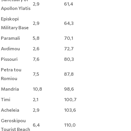
2,9
61,4
Apollon Ylatis
Episkopi
2,9
64,3
Military Base
Paramali
5,8
70,1
Avdimou
2,6
72,7
Pissouri
7,6
80,3
Petra tou
7,5
87,8
Romiou
Mandria
10,8
98,6
Timi
2,1
100,7
Acheleia
2,9
103,6
Geroskipou
6,4
110,0
Tourist Beach