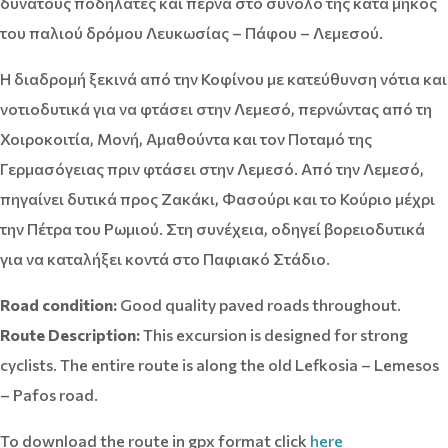
δυνατούς ποδηλάτες και περνά στο σύνολό της κατά μήκος
του παλιού δρόμου Λευκωσίας – Πάφου – Λεμεσού.
Η διαδρομή ξεκινά από την Κοφίνου με κατεύθυνση νότια και
νοτιοδυτικά για να φτάσει στην Λεμεσό, περνώντας από τη
Χοιροκοιτία, Μονή, Αμαθούντα και τον Ποταμό της
Γερμασόγειας πριν φτάσει στην Λεμεσό. Από την Λεμεσό,
πηγαίνει δυτικά προς Ζακάκι, Φασούρι και το Κούριο μέχρι
την Πέτρα του Ρωμιού. Στη συνέχεια, οδηγεί βορειοδυτικά
για να καταλήξει κοντά στο Παφιακό Στάδιο.
Road condition:
Good quality paved roads throughout.
Route Description:
This excursion is designed for strong
cyclists. The entire route is along the old Lefkosia – Lemesos
– Pafos road.
To download the route in gpx format click
here