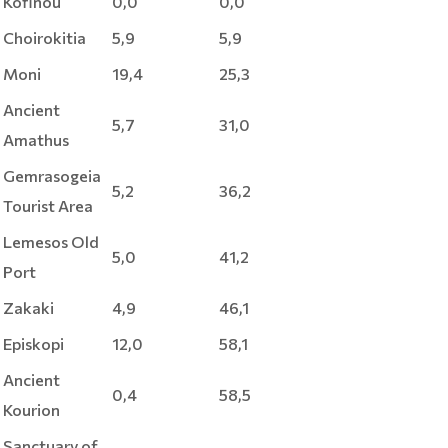
Kofinou
0,0
0,0
Choirokitia
5,9
5,9
Moni
19,4
25,3
Ancient
5,7
31,0
Amathus
Gemrasogeia
5,2
36,2
Tourist Area
Lemesos Old
5,0
41,2
Port
Zakaki
4,9
46,1
Episkopi
12,0
58,1
Ancient
0,4
58,5
Kourion
Sanctuary of