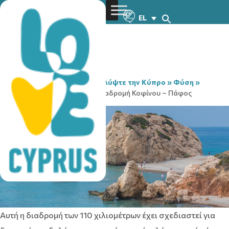
EL
You are here:
Home
»
Ανακαλύψτε την Κύπρο
»
Φύση
»
Ποδηλασία
»
Ποδηλατική Διαδρομή Κοφίνου – Πάφος
Αυτή η διαδρομή των 110 χιλιομέτρων έχει σχεδιαστεί για