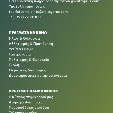
Για τουριστική πληροφόρηση:
cytour@visitcyprus.com
Υποβολή παραπόνων:
touristcomplaints@visitcyprus.com
T: (+357) 22691100
ΠΡΑΓΜΑΤΑ ΝΑ ΚΑΝΩ
Ήλιος & Θάλασσα
Αθλητισμός & Προπόνηση
Υγεία & Ευεξία
Γαστρονομία
Πολιτισμός & Θρησκεία
Γκολφ
Θεματικές Διαδρομές
Δραστηριότητες με την οικογένεια
ΧΡΉΣΙΜΕΣ ΠΛΗΡΟΦΟΡΊΕΣ
Η Κύπρος στην καρδιά μας
Άτομα με Αναπηρίες
Προϋποθέσεις εισόδου
Τηλεπικοινωνίες