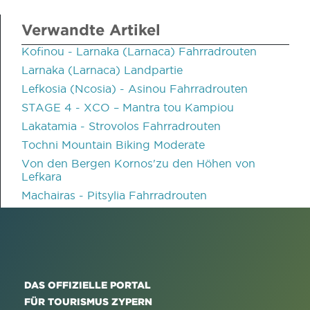
Verwandte Artikel
Kofinou - Larnaka (Larnaca) Fahrradrouten
Larnaka (Larnaca) Landpartie
Lefkosia (Ncosia) - Asinou Fahrradrouten
STAGE 4 - XCO – Mantra tou Kampiou
Lakatamia - Strovolos Fahrradrouten
Tochni Mountain Biking Moderate
Von den Bergen Kornos'zu den Höhen von
Lefkara
Machairas - Pitsylia Fahrradrouten
DAS OFFIZIELLE PORTAL
FÜR TOURISMUS ZYPERN