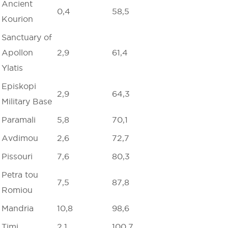
Ancient
0,4
58,5
Kourion
Sanctuary of
Apollon
2,9
61,4
Ylatis
Episkopi
2,9
64,3
Military Base
Paramali
5,8
70,1
Avdimou
2,6
72,7
Pissouri
7,6
80,3
Petra tou
7,5
87,8
Romiou
Mandria
10,8
98,6
Timi
2,1
100,7