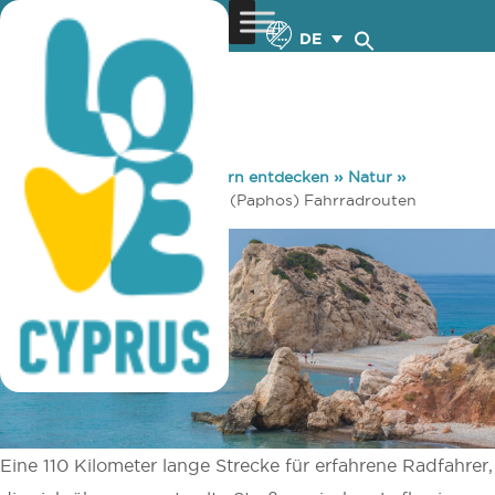
DE
You are here:
Home
»
Zypern entdecken
»
Natur
»
Radsport
»
Kofinou – Pafos (Paphos) Fahrradrouten
Eine 110 Kilometer lange Strecke für erfahrene Radfahrer,