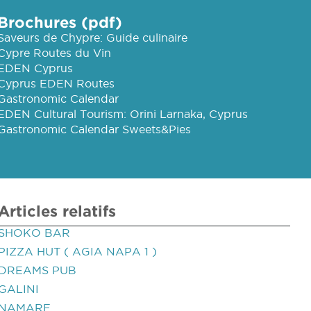
Brochures (pdf)
Saveurs de Chypre: Guide culinaire
Cypre Routes du Vin
EDEN Cyprus
Cyprus EDEN Routes
Gastronomic Calendar
EDEN Cultural Tourism: Orini Larnaka, Cyprus
Gastronomic Calendar Sweets&Pies
Articles relatifs
SHOKO BAR
PIZZA HUT ( AGIA NAPA 1 )
DREAMS PUB
GALINI
NAMARE