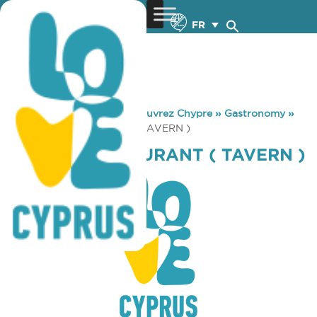
FR
You are here:
Home
»
Découvrez Chypre
»
Gastronomy
»
MANGAS RESTAURANT ( TAVERN )
MANGAS RESTAURANT ( TAVERN )