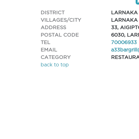
DISTRICT
LARNAKA
VILLAGES/CITY
LARNAKA 
ADDRESS
33, AIGIP
POSTAL CODE
6030, LA
TEL
70006933
EMAIL
a33bargril
CATEGORY
RESTAUR
back to top