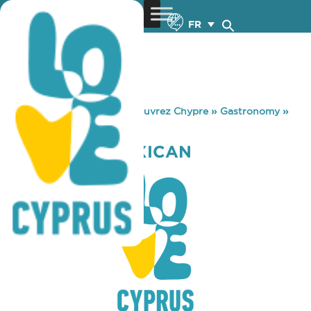
FR
You are here:
Home
»
Découvrez Chypre
»
Gastronomy
»
HOLBOXITO MEXICAN
HOLBOXITO MEXICAN