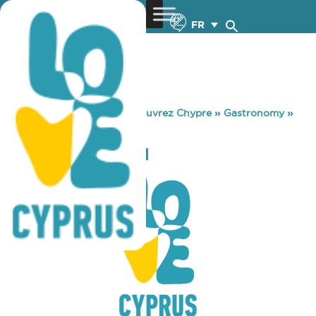
FR
You are here:
Home
»
Découvrez Chypre
»
Gastronomy
»
TTAPPIS TAVERN
TTAPPIS TAVERN