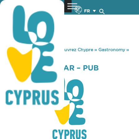
FR
You are here:
Home
»
Découvrez Chypre
»
Gastronomy
»
ALEXANDER’S BAR – PUB
ALEXANDER’S BAR – PUB