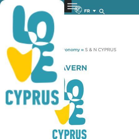
FR
You are here:
Home
»
Gastronomy
»
S & N CYPRUS
TAVERN
S & N CYPRUS TAVERN