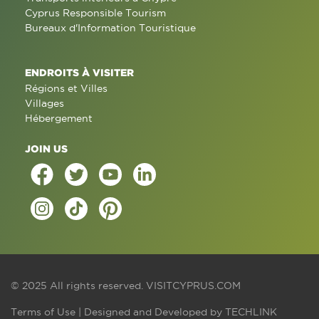
Cyprus Responsible Tourism
Bureaux d'Information Touristique
ENDROITS À VISITER
Régions et Villes
Villages
Hébergement
JOIN US
© 2025 All rights reserved.
VISITCYPRUS.COM
Terms of Use
| Designed and Developed by
TECHLINK