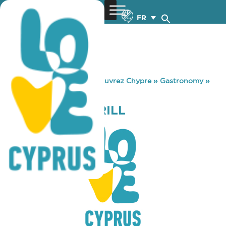
FR
You are here:
Home
»
Découvrez Chypre
»
Gastronomy
»
ALL AROUND GRILL
ALL AROUND GRILL